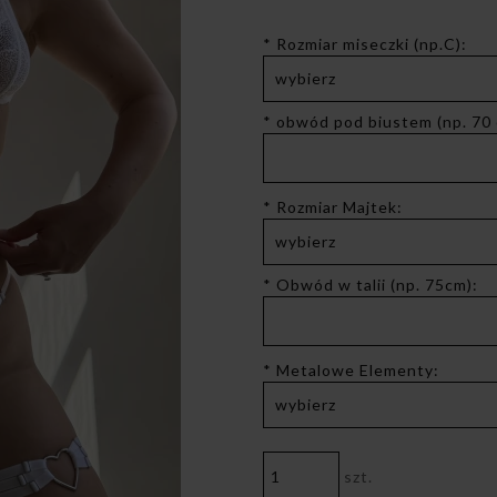
*
Rozmiar miseczki (np.C):
*
obwód pod biustem (np. 70 
*
Rozmiar Majtek:
*
Obwód w talii (np. 75cm):
*
Metalowe Elementy:
szt.