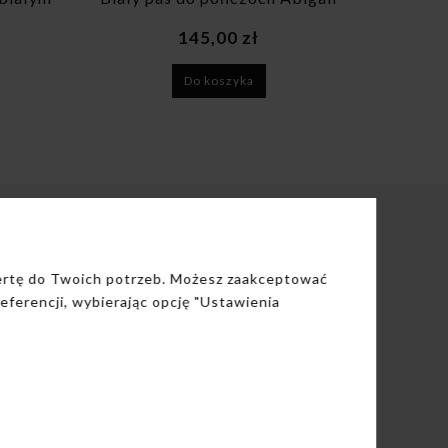
pasem do pończoch
440,00 zł
Do koszyka
KONTAKT
fertę do Twoich potrzeb. Możesz zaakceptować
eferencji, wybierając opcję "Ustawienia
Kontakt