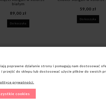
59,00 zł
145,00 zł
Do koszyka
Do koszyka
ACJE
REGULAMIN
iwiają poprawne działanie strony i pomagają nam dostosować o
 i przejść do sklepu lub dostosować użycie plików do swoich pr
Regulaminy
zmiarów
Polityka prywatności
olityce prywatności.
lizny
Zwroty i reklamacje
as wysyłki
Ustawienia plików cookies
zystkie cookies