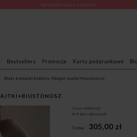
♡ Sprawdź nasze nowości ♡
i
Bestsellers
Promocje
Karty podarunkowe
Bl
»
Biały komplet bielizny Abigail majtki+biustonosz
 MAJTKI+BIUSTONOSZ
Czas realizacji:
8-9 dni roboczych
305,00 zł
Cena: