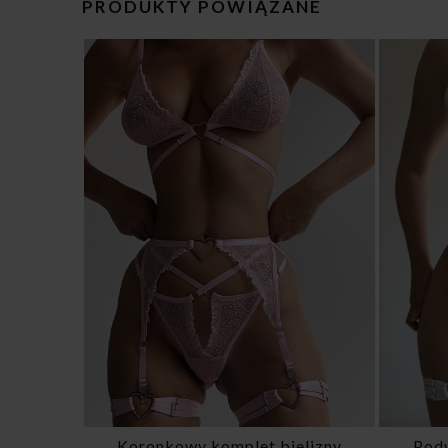
PRODUKTY POWIĄZANE
elizny
Podwiązki Abigail w kolorze
Choker