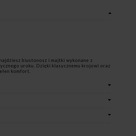
najdziesz biustonosz i majtki wykonane z
tycznego uroku. Dzięki klasycznemu krojowi oraz
pełen komfort.