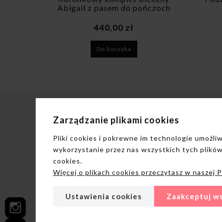
ńczoch
białym
89,00 zł
Do koszyka
Zarządzanie plikami cookies
NA PREZENT
INFORM
Pliki cookies i pokrewne im technologie umożl
wykorzystanie przez nas wszystkich tych plików
Karty Podarunkowe
O nas
cookies.
Elektroniczne Karty Podarunkowe
Tabela Ro
Więcej o plikach cookies przeczytasz w naszej P
Bielizna na prezent poradnik
Pranie Bie
Koszt & cz
Ustawienia cookies
Zaakceptuj ws
Blog