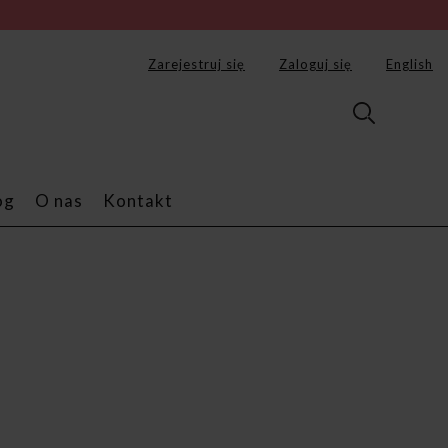
Zarejestruj się
Zaloguj się
English
og
O nas
Kontakt