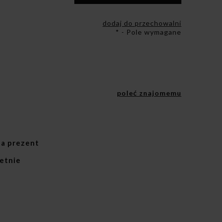
dodaj do przechowalni
*
- Pole wymagane
poleć znajomemu
a prezent
etnie