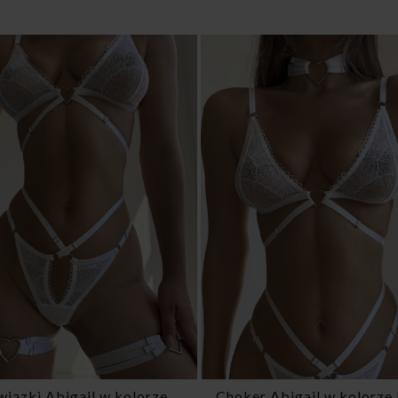
 Abigail w kolorze białym
Biały pas do pończoch A