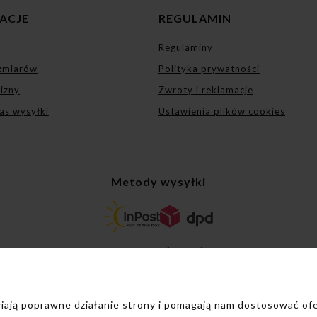
ACJE
REGULAMIN
Regulaminy
zmiarów
Polityka prywatności
lizny
Zwroty i reklamacje
as wysyłki
Ustawienia plików cookies
Metody wysyłki
Sposoby płatności
iwiają poprawne działanie strony i pomagają nam dostosować o