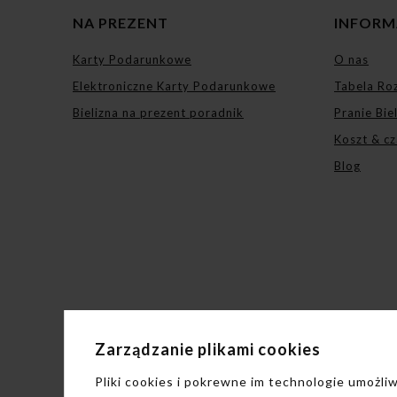
NA PREZENT
INFORM
Karty Podarunkowe
O nas
Elektroniczne Karty Podarunkowe
Tabela Ro
Bielizna na prezent poradnik
Pranie Bie
Koszt & cz
Blog
Zarządzanie plikami cookies
Pliki cookies i pokrewne im technologie umożl