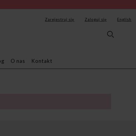
Zarejestruj się
Zaloguj się
English
og
O nas
Kontakt