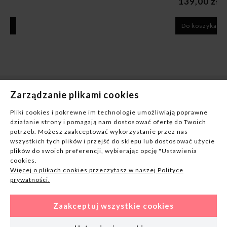
139,00 zł
Do koszyka
Zarządzanie plikami cookies
Pliki cookies i pokrewne im technologie umożliwiają poprawne
NA PREZENT
działanie strony i pomagają nam dostosować ofertę do Twoich
potrzeb. Możesz zaakceptować wykorzystanie przez nas
INFORMACJE
wszystkich tych plików i przejść do sklepu lub dostosować użycie
plików do swoich preferencji, wybierając opcję "Ustawienia
cookies.
REGULAMIN
Więcej o plikach cookies przeczytasz w naszej Polityce
prywatności.
KONTAKT
Zaakceptuj wszystkie cookies