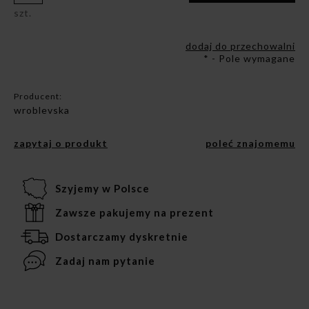
szt.
dodaj do przechowalni
*
- Pole wymagane
Producent:
wroblevska
zapytaj o produkt
poleć znajomemu
Szyjemy w Polsce
Zawsze pakujemy na prezent
Dostarczamy dyskretnie
Zadaj nam pytanie