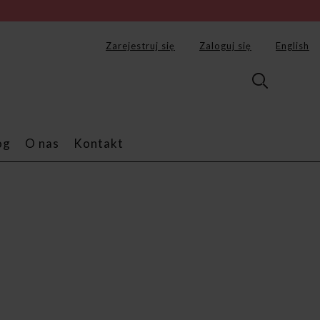
Zarejestruj się
Zaloguj się
English
og
O nas
Kontakt