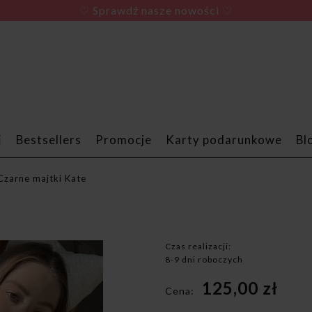
♡ Sprawdź nasze nowości ♡
i
Bestsellers
Promocje
Karty podarunkowe
Bl
Czarne majtki Kate
Czas realizacji:
8-9 dni roboczych
125,00 zł
Cena: