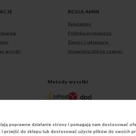
ACJE
REGULAMIN
Regulaminy
zmiarów
Polityka prywatności
lizny
Zwroty i reklamacje
as wysyłki
Ustawienia plików cookies
Metody wysyłki
Sposoby płatności
iwiają poprawne działanie strony i pomagają nam dostosować o
 i przejść do sklepu lub dostosować użycie plików do swoich pr