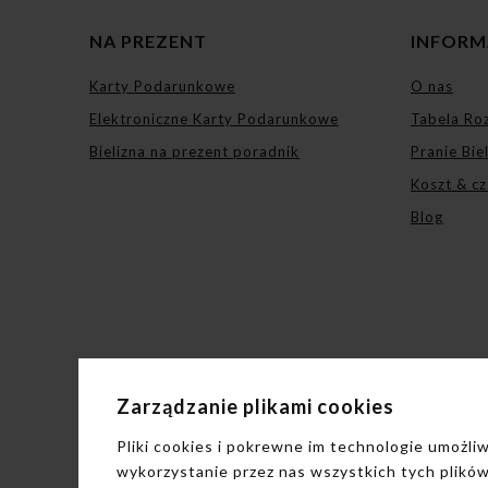
NA PREZENT
INFORM
Karty Podarunkowe
O nas
Elektroniczne Karty Podarunkowe
Tabela Ro
Bielizna na prezent poradnik
Pranie Bie
Koszt & cz
Blog
Zarządzanie plikami cookies
Pliki cookies i pokrewne im technologie umożl
wykorzystanie przez nas wszystkich tych plików